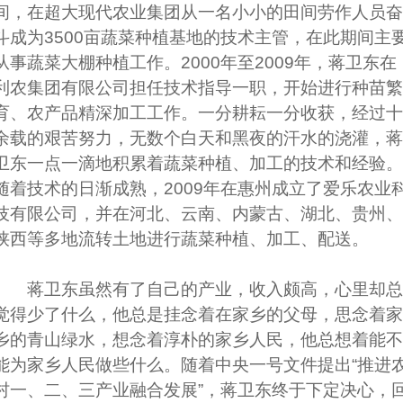
间，在超大现代农业集团从一名小小的田间劳作人员奋
斗成为3500亩蔬菜种植基地的技术主管，在此期间主
从事蔬菜大棚种植工作。2000年至2009年，蒋卫东在
利农集团有限公司担任技术指导一职，开始进行种苗繁
育、农产品精深加工工作。一分耕耘一分收获，经过十
余载的艰苦努力，无数个白天和黑夜的汗水的浇灌，蒋
卫东一点一滴地积累着蔬菜种植、加工的技术和经验。
随着技术的日渐成熟，2009年在惠州成立了爱乐农业
技有限公司，并在河北、云南、内蒙古、湖北、贵州、
陕西等多地流转土地进行蔬菜种植、加工、配送。
蒋卫东虽然有了自己的产业，收入颇高，心里却总
觉得少了什么，他总是挂念着在家乡的父母，思念着家
乡的青山绿水，想念着淳朴的家乡人民，他总想着能不
能为家乡人民做些什么。随着中央一号文件提出“推进
村一、二、三产业融合发展”，蒋卫东终于下定决心，